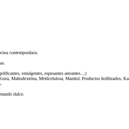
cocina contemporánea.
as.
gelificantes, emulgentes, espesantes aireantes…)
Kuzu, Maltodextrina, Metilcelulosa, Manitol, Productos liofilizados, 
os.
y mundo dulce.