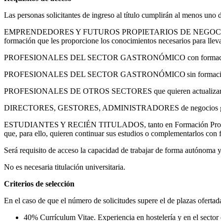
Las personas solicitantes de ingreso al título cumplirán al menos uno d
EMPRENDEDORES Y FUTUROS PROPIETARIOS DE NEGOCIOS GASTRONÓ
formación que les proporcione los conocimientos necesarios para llev
PROFESIONALES DEL SECTOR GASTRONÓMICO con formación y experie
PROFESIONALES DEL SECTOR GASTRONÓMICO sin formación previa, que
PROFESIONALES DE OTROS SECTORES que quieren actualizarse y ap
DIRECTORES, GESTORES, ADMINISTRADORES de negocios gastronó
ESTUDIANTES Y RECIÉN TITULADOS, tanto en Formación Profesional,
que, para ello, quieren continuar sus estudios o complementarlos con
Será requisito de acceso la capacidad de trabajar de forma autónoma 
No es necesaria titulación universitaria.
Criterios de selección
En el caso de que el número de solicitudes supere el de plazas ofertadas
40% Currículum Vitae. Experiencia en hostelería y en el sector 