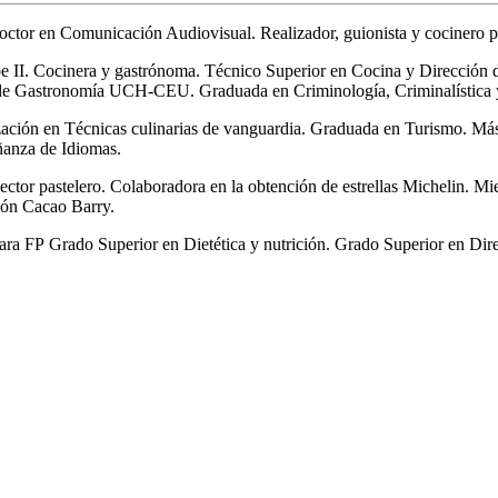
Doctor en Comunicación Audiovisual. Realizador, guionista y cocinero p
pe II. Cocinera y gastrónoma. Técnico Superior en Cocina y Direcció
do de Gastronomía UCH-CEU. Graduada en Criminología, Criminalística 
lización en Técnicas culinarias de vanguardia. Graduada en Turismo. M
ñanza de Idiomas.
 sector pastelero. Colaboradora en la obtención de estrellas Michelin. 
ión Cacao Barry.
ra FP Grado Superior en Dietética y nutrición. Grado Superior en Dire