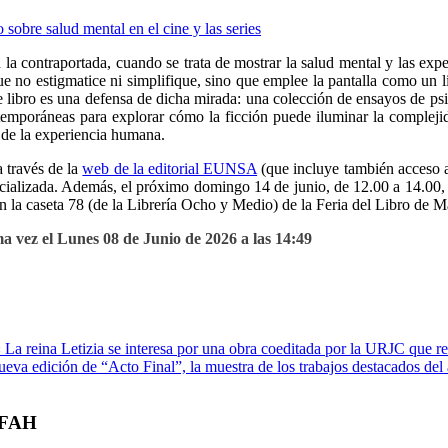
la contraportada, cuando se trata de mostrar la salud mental y las expe
e no estigmatice ni simplifique, sino que emplee la pantalla como un li
e libro es una defensa de dicha mirada: una colección de ensayos de psi
ntemporáneas para explorar cómo la ficción puede iluminar la complejida
de la experiencia humana.
a través de la
web de la editorial EUNSA
(que incluye también acceso al
ecializada. Además, el próximo domingo 14 de junio, de 12.00 a 14.00, C
 la caseta 78 (de la Librería Ocho y Medio) de la Feria del Libro de M
a vez el Lunes 08 de Junio de 2026 a las 14:49
 La reina Letizia se interesa por una obra coeditada por la URJC que 
eva edición de “Acto Final”, la muestra de los trabajos destacados d
s FAH