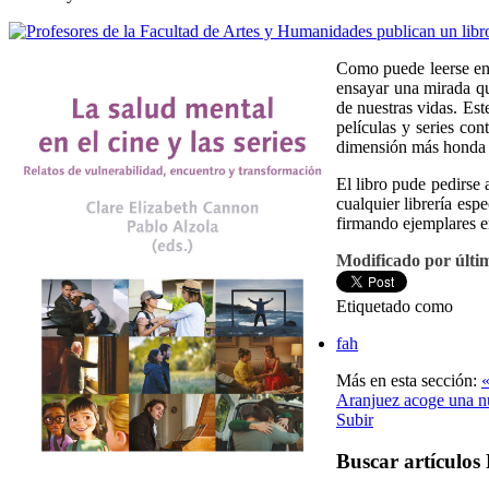
Como puede leerse en 
ensayar una mirada qu
de nuestras vidas. Est
películas y series co
dimensión más honda 
El libro pude pedirse 
cualquier librería esp
firmando ejemplares en
Modificado por últim
Etiquetado como
fah
Más en esta sección:
«
Aranjuez acoge una nu
Subir
Buscar artículo