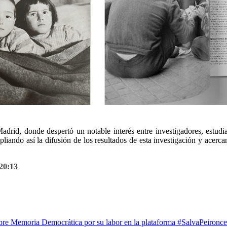
drid, donde despertó un notable interés entre investigadores, estudian
pliando así la difusión de los resultados de esta investigación y acerc
 20:13
obre Memoria Democrática por su labor en la plataforma #SalvaPeironc