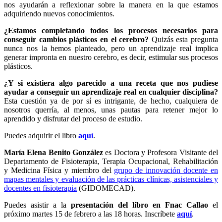
nos ayudarán a reflexionar sobre la manera en la que estamos
adquiriendo nuevos conocimientos.
¿Estamos completando todos los procesos necesarios para
conseguir cambios plásticos en el cerebro?
Quizás esta pregunta
nunca nos la hemos planteado, pero un aprendizaje real implica
generar impronta en nuestro cerebro, es decir, estimular sus procesos
plásticos.
¿Y si existiera algo parecido a una receta que nos pudiese
ayudar a conseguir un aprendizaje real en cualquier disciplina?
Esta cuestión ya de por sí es intrigante, de hecho, cualquiera de
nosotros querría, al menos, unas pautas para retener mejor lo
aprendido y disfrutar del proceso de estudio.
Puedes adquirir el libro
aquí
.
María Elena Benito González
es Doctora y Profesora Visitante del
Departamento de Fisioterapia, Terapia Ocupacional, Rehabilitación
y Medicina Física y miembro del
grupo de innovación docente en
mapas mentales y evaluación de las prácticas clínicas, asistenciales y
docentes en fisioterapia
(GIDOMECAD).
Puedes asistir a la
presentación del libro en Fnac Callao
el
próximo martes 15 de febrero a las 18 horas. Inscríbete
aquí
.