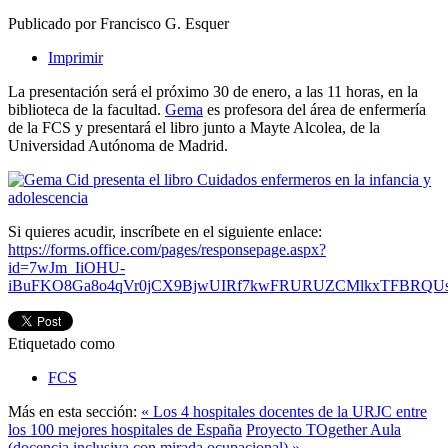
Publicado por Francisco G. Esquer
Imprimir
La presentación será el próximo 30 de enero, a las 11 horas, en la
biblioteca de la facultad.
Gema
es profesora del área de enfermería
de la FCS y presentará el libro junto a Mayte Alcolea, de la
Universidad Autónoma de Madrid.
Si quieres acudir, inscríbete en el siguiente enlace:
https://forms.office.com/pages/responsepage.aspx?
id=7wJm_IiOHU-
iBuFKO8Ga8o4qVr0jCX9BjwUIRf7kwFRURUZCMlkxTFBRQUs3SkF
Etiquetado como
FCS
Más en esta sección:
« Los 4 hospitales docentes de la URJC entre
los 100 mejores hospitales de España
Proyecto TOgether Aula
(docencia inclusiva con mirada ocupacional) »