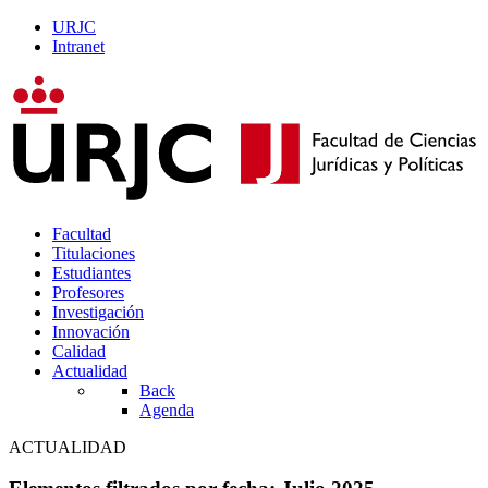
URJC
Intranet
Facultad
Titulaciones
Estudiantes
Profesores
Investigación
Innovación
Calidad
Actualidad
Back
Agenda
ACTUALIDAD