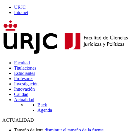
URJC
Intranet
Facultad
Titulaciones
Estudiantes
Profesores
Investigación
Innovación
Calidad
Actualidad
Back
Agenda
ACTUALIDAD
Tamaño de letra
disminuir el tamaño de la fuente