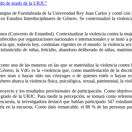
 campus de Fuenlabrada de la Universidad Rey Juan Carlos y contó con la
n Estudios Interdisciplinares de Género. Se contextualizó la violenci
manos (Convenio de Estambul). Contextualizar la violencia contra la mu
ofrecidos por organizaciones nacionales e internacionales y se instó a 
cia que, todavía hoy, continúan vigentes en el mundo: la violencia sexu
 infanticidio de niñas, feticidio, abandono deliberado de niñas, matrimo
como una de las maneras en las que se materializa la violencia contra
Género, la VdG es la «violencia que, como manifestación de la discrim
enes sean o hayan sido sus cónyuges o de quienes estén o hayan estad
nero abarca la violencia física, psicológica, sexual, patrimonial, la viol
 proyecto y los resultados provisionales de participación. Como objetivo
de grado de la URJC. Para medir la percepción, se tomará como referen
encuesta, la investigadora destacó que habían participado 347 estudian
niería en la encuesta. Como dato remarcable, el 88 % de las personas 