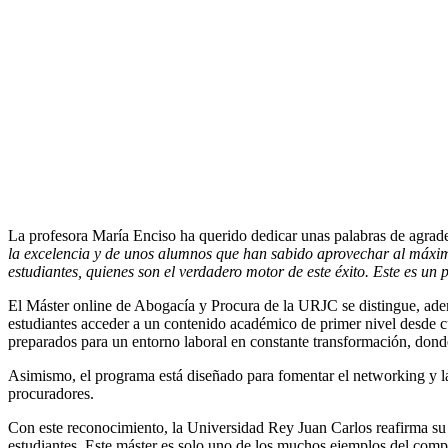
La profesora María Enciso ha querido dedicar unas palabras de agrade
la excelencia y de unos alumnos que han sabido aprovechar al máximo
estudiantes, quienes son el verdadero motor de este éxito. Este es un
El Máster online de Abogacía y Procura de la URJC se distingue, ad
estudiantes acceder a un contenido académico de primer nivel desde cua
preparados para un entorno laboral en constante transformación, donde 
Asimismo, el programa está diseñado para fomentar el networking y la 
procuradores.
Con este reconocimiento, la Universidad Rey Juan Carlos reafirma su 
estudiantes. Este máster es solo uno de los muchos ejemplos del com