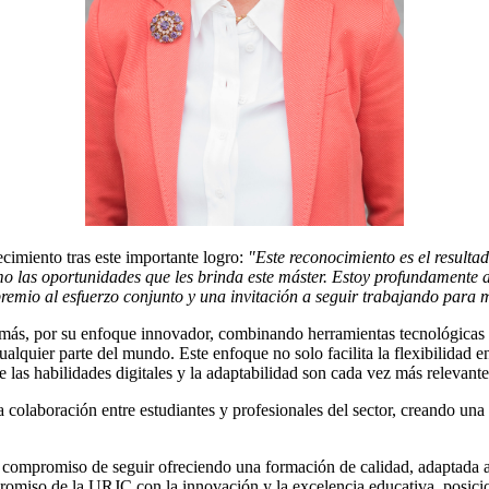
cimiento tras este importante logro:
"Este reconocimiento es el result
 las oportunidades que les brinda este máster. Estoy profundamente ag
 premio al esfuerzo conjunto y una invitación a seguir trabajando para 
emás, por su enfoque innovador, combinando herramientas tecnológicas
lquier parte del mundo. Este enfoque no solo facilita la flexibilidad e
las habilidades digitales y la adaptabilidad son cada vez más relevante
colaboración entre estudiantes y profesionales del sector, creando una 
compromiso de seguir ofreciendo una formación de calidad, adaptada a l
promiso de la URJC con la innovación y la excelencia educativa, posic