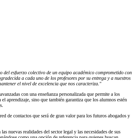
ado del esfuerzo colectivo de un equipo académico comprometido con
radecida a cada uno de los profesores por su entrega y a nuestros
mantener el nivel de excelencia que nos caracteriza."
 avanzadas con una enseñanza personalizada que permite a los
n el aprendizaje, sino que también garantiza que los alumnos estén
s.
red de contactos que será de gran valor para los futuros abogados y
as nuevas realidades del sector legal y las necesidades de sus
ionándose como una opción de referencia para quienes buscan