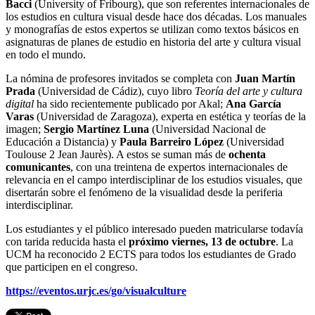
Bacci
(University of Fribourg), que son referentes internacionales de
los estudios en cultura visual desde hace dos décadas. Los manuales
y monografías de estos expertos se utilizan como textos básicos en
asignaturas de planes de estudio en historia del arte y cultura visual
en todo el mundo.
La nómina de profesores invitados se completa con
Juan Martín
Prada
(Universidad de Cádiz), cuyo libro
Teoría del arte y cultura
digital
ha sido recientemente publicado por Akal;
Ana García
Varas
(Universidad de Zaragoza), experta en estética y teorías de la
imagen;
Sergio Martínez Luna
(Universidad Nacional de
Educación a Distancia) y
Paula Barreiro López
(Universidad
Toulouse 2 Jean Jaurès). A estos se suman más de
ochenta
comunicantes
, con una treintena de expertos internacionales de
relevancia en el campo interdisciplinar de los estudios visuales, que
disertarán sobre el fenómeno de la visualidad desde la periferia
interdisciplinar.
Los estudiantes y el público interesado pueden matricularse todavía
con tarida reducida hasta el
próximo viernes, 13 de octubre
. La
UCM ha reconocido 2 ECTS para todos los estudiantes de Grado
que participen en el congreso.
https://eventos.urjc.es/go/visualculture