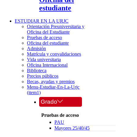
estudiante
ESTUDIAR EN LA URJC
Orientación Preuniversitaria y
Oficina del Estudiante
Pruebas de acceso
Oficina del estudiante
Admisión
Matrícula y convalidaciones
Vida universitaria
Oficina Internacional
Biblioteca
Precios públicos
Becas, ayudas y premios
Menu-Estudiar-En-La-Urjc
(item1)
Grado
Pruebas de acceso
PAU
Mayores 25/40/45