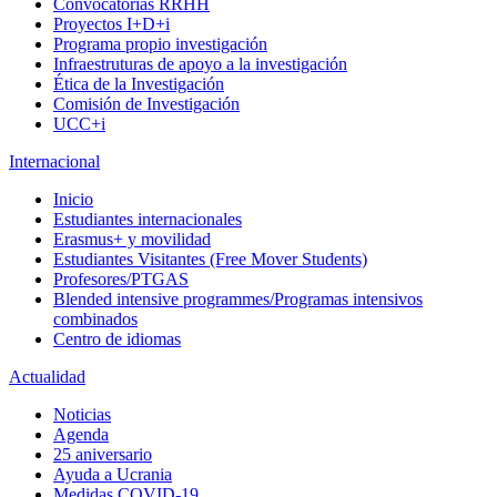
Convocatorias RRHH
Proyectos I+D+i
Programa propio investigación
Infraestruturas de apoyo a la investigación
Ética de la Investigación
Comisión de Investigación
UCC+i
Internacional
Inicio
Estudiantes internacionales
Erasmus+ y movilidad
Estudiantes Visitantes (Free Mover Students)
Profesores/PTGAS
Blended intensive programmes/Programas intensivos
combinados
Centro de idiomas
Actualidad
Noticias
Agenda
25 aniversario
Ayuda a Ucrania
Medidas COVID-19