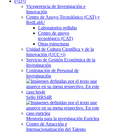
I+D+i
Vicegerencia de Investigación e
Innovación
Centro de Apoyo Tecnológico (CAT) y
RedLabU
Laboratorios redlabu
Centro de apoyo
tecnológico (CAT)
Otras estructuras
Unidad de Cultura Científica y de la
Innovación (UCC+i)
Servicio de Gestión Económica de la
Investigación
Contratación de Personal de
Investigación
Sello HRS4R
Mentoría para la investigación Euriclea
Centro de Atracción e
Internacionalización del Talento