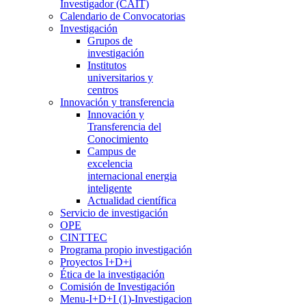
Investigador (CAIT)
Calendario de Convocatorias
Investigación
Grupos de
investigación
Institutos
universitarios y
centros
Innovación y transferencia
Innovación y
Transferencia del
Conocimiento
Campus de
excelencia
internacional energia
inteligente
Actualidad científica
Servicio de investigación
OPE
CINTTEC
Programa propio investigación
Proyectos I+D+i
Ética de la investigación
Comisión de Investigación
Menu-I+D+I (1)-Investigacion