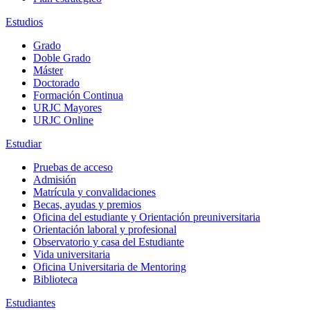
Estudios
Grado
Doble Grado
Máster
Doctorado
Formación Continua
URJC Mayores
URJC Online
Estudiar
Pruebas de acceso
Admisión
Matrícula y convalidaciones
Becas, ayudas y premios
Oficina del estudiante y Orientación preuniversitaria
Orientación laboral y profesional
Observatorio y casa del Estudiante
Vida universitaria
Oficina Universitaria de Mentoring
Biblioteca
Estudiantes