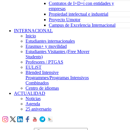
Contratos de I+D+i con entidades y
empresas
Propiedad intelectual e industrial
Proyecto Umotor
Campus de Excelencia Internacional
INTERNACIONAL
Inicio
Estudiantes internacionales
Erasmus+ y movilidad
Estudiantes Visitantes (Free Mover
Students)
Profesores / PTGAS
EULiST
Blended Intensive
Programmes/Programas Intensivos
Combinados
Centro de idiomas
ACTUALIDAD
Noticias
Agenda
25 aniversario