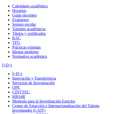
Calendario académico
Horarios
Guías docentes
Exámenes
Seguro escolar
Trámites académicos
Títulos y certificados
RAC
TFG
Prácticas externas
Idioma moderno
Normativa académica
I+D+i
I+D+i
Innovación y Transferencia
Servicion de Investigación
OPE
CINTTEC
HRS4R
Mentoría para la Investigación Euriclea
Centro de Atracción e Internacionalización del Talento
Investigador (CAIT)