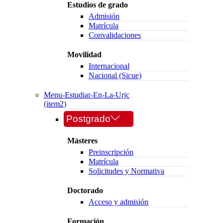
Estudios de grado
Admisión
Matrícula
Convalidaciones
Movilidad
Internacional
Nacional (Sicue)
Menu-Estudiar-En-La-Urjc
(item2)
Postgrado
Másteres
Preinscripción
Matrícula
Solicitudes y Normativa
Doctorado
Acceso y admisión
Formación