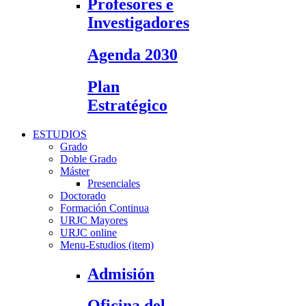
Profesores e
Investigadores
Agenda 2030
Plan
Estratégico
ESTUDIOS
Grado
Doble Grado
Máster
Presenciales
Doctorado
Formación Continua
URJC Mayores
URJC online
Menu-Estudios (item)
Admisión
Oficina del