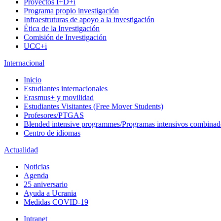
Proyectos I+D+i
Programa propio investigación
Infraestruturas de apoyo a la investigación
Ética de la Investigación
Comisión de Investigación
UCC+i
Internacional
Inicio
Estudiantes internacionales
Erasmus+ y movilidad
Estudiantes Visitantes (Free Mover Students)
Profesores/PTGAS
Blended intensive programmes/Programas intensivos combinad
Centro de idiomas
Actualidad
Noticias
Agenda
25 aniversario
Ayuda a Ucrania
Medidas COVID-19
Intranet