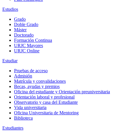
Estudios
Grado
Doble Grado
Máster
Doctorado
Formación Continua
URJC Mayores
URJC Online
Estudiar
Pruebas de acceso
Admisión
Matrícula y convalidaciones
Becas, ayudas y premios
Oficina del estudiante y Orientación preuniversitaria
Orientación laboral y profesional
Observatorio y casa del Estudiante
Vida universitaria
Oficina Universitaria de Mentoring
Biblioteca
Estudiantes