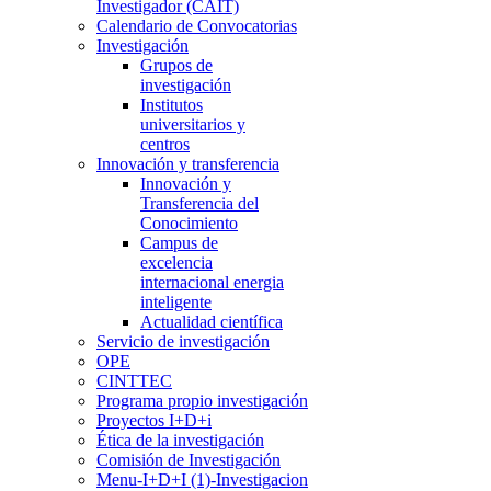
Investigador (CAIT)
Calendario de Convocatorias
Investigación
Grupos de
investigación
Institutos
universitarios y
centros
Innovación y transferencia
Innovación y
Transferencia del
Conocimiento
Campus de
excelencia
internacional energia
inteligente
Actualidad científica
Servicio de investigación
OPE
CINTTEC
Programa propio investigación
Proyectos I+D+i
Ética de la investigación
Comisión de Investigación
Menu-I+D+I (1)-Investigacion