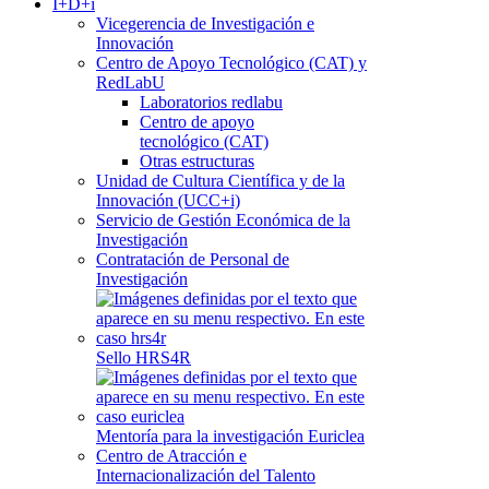
I+D+i
Vicegerencia de Investigación e
Innovación
Centro de Apoyo Tecnológico (CAT) y
RedLabU
Laboratorios redlabu
Centro de apoyo
tecnológico (CAT)
Otras estructuras
Unidad de Cultura Científica y de la
Innovación (UCC+i)
Servicio de Gestión Económica de la
Investigación
Contratación de Personal de
Investigación
Sello HRS4R
Mentoría para la investigación Euriclea
Centro de Atracción e
Internacionalización del Talento