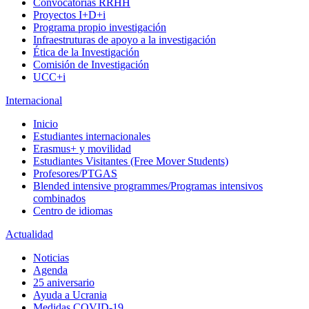
Convocatorias RRHH
Proyectos I+D+i
Programa propio investigación
Infraestruturas de apoyo a la investigación
Ética de la Investigación
Comisión de Investigación
UCC+i
Internacional
Inicio
Estudiantes internacionales
Erasmus+ y movilidad
Estudiantes Visitantes (Free Mover Students)
Profesores/PTGAS
Blended intensive programmes/Programas intensivos
combinados
Centro de idiomas
Actualidad
Noticias
Agenda
25 aniversario
Ayuda a Ucrania
Medidas COVID-19