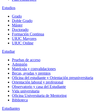
Estudios
Grado
Doble Grado
Máster
Doctorado
Formación Continua
URJC Mayores
URJC Online
Estudiar
Pruebas de acceso
Admisión
Matrícula y convalidaciones
Becas, ayudas y premios
Oficina del estudiante y Orientación preuniversitaria
Orientación laboral y profesional
Observatorio y casa del Estudiante
Vida universitaria
Oficina Universitaria de Mentoring
Biblioteca
Estudiantes