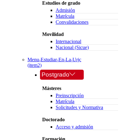
Estudios de grado
Admisión
Matrícula
Convalidaciones
Movilidad
Internacional
Nacional (Sicue)
Menu-Estudiar-En-La-Urjc
(item2)
Postgrado
Másteres
Preinscripción
Matrícula
Solicitudes y Normativa
Doctorado
Acceso y admisión
Formación