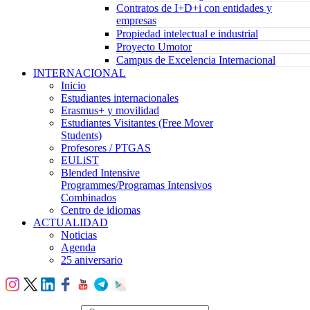
Contratos de I+D+i con entidades y
empresas
Propiedad intelectual e industrial
Proyecto Umotor
Campus de Excelencia Internacional
INTERNACIONAL
Inicio
Estudiantes internacionales
Erasmus+ y movilidad
Estudiantes Visitantes (Free Mover
Students)
Profesores / PTGAS
EULiST
Blended Intensive
Programmes/Programas Intensivos
Combinados
Centro de idiomas
ACTUALIDAD
Noticias
Agenda
25 aniversario