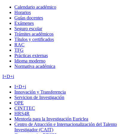
Calendario académico
Horarios
Guías docentes
Exámenes
Seguro escolar
Trámites académicos
Títulos y certificados
RAC
TFG
Prácticas externas
Idioma moderno
Normativa académica
I+D+i
I+D+i
Innovación y Transferencia
Servicion de Investigación
OPE
CINTTEC
HRS4R
Mentoría para la Investigación Euriclea
Centro de Atracción e Internacionalización del Talento
Investigador (CAIT)