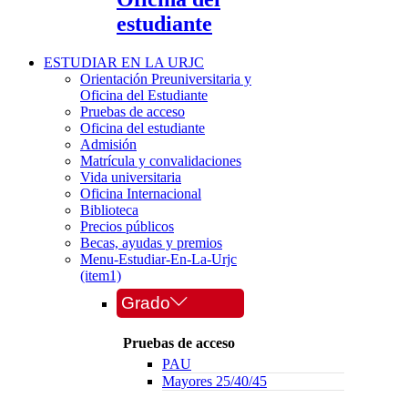
estudiante
ESTUDIAR EN LA URJC
Orientación Preuniversitaria y
Oficina del Estudiante
Pruebas de acceso
Oficina del estudiante
Admisión
Matrícula y convalidaciones
Vida universitaria
Oficina Internacional
Biblioteca
Precios públicos
Becas, ayudas y premios
Menu-Estudiar-En-La-Urjc
(item1)
Grado
Pruebas de acceso
PAU
Mayores 25/40/45