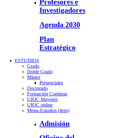
Profesores e
Investigadores
Agenda 2030
Plan
Estratégico
ESTUDIOS
Grado
Doble Grado
Máster
Presenciales
Doctorado
Formación Continua
URJC Mayores
URJC online
Menu-Estudios (item)
Admisión
Oficina del