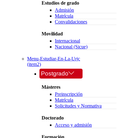
Estudios de grado
Admisión
Matrícula
Convalidaciones
Movilidad
Internacional
Nacional (Sicue)
Menu-Estudiar-En-La-Urjc
(item2)
Postgrado
Másteres
Preinscripción
Matrícula
Solicitudes y Normativa
Doctorado
Acceso y admisión
Formación