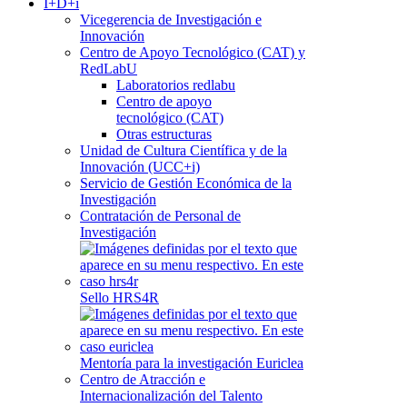
I+D+i
Vicegerencia de Investigación e
Innovación
Centro de Apoyo Tecnológico (CAT) y
RedLabU
Laboratorios redlabu
Centro de apoyo
tecnológico (CAT)
Otras estructuras
Unidad de Cultura Científica y de la
Innovación (UCC+i)
Servicio de Gestión Económica de la
Investigación
Contratación de Personal de
Investigación
Sello HRS4R
Mentoría para la investigación Euriclea
Centro de Atracción e
Internacionalización del Talento