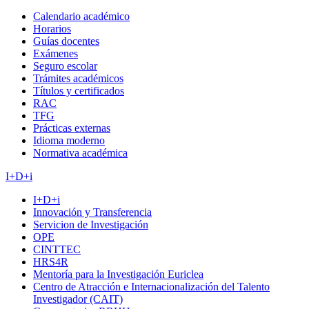
Calendario académico
Horarios
Guías docentes
Exámenes
Seguro escolar
Trámites académicos
Títulos y certificados
RAC
TFG
Prácticas externas
Idioma moderno
Normativa académica
I+D+i
I+D+i
Innovación y Transferencia
Servicion de Investigación
OPE
CINTTEC
HRS4R
Mentoría para la Investigación Euriclea
Centro de Atracción e Internacionalización del Talento
Investigador (CAIT)