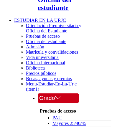
estudiante
ESTUDIAR EN LA URJC
Orientación Preuniversitaria y
Oficina del Estudiante
Pruebas de acceso
Oficina del estudiante
Admisión
Matrícula y convalidaciones
Vida universitaria
Oficina Internacional
Biblioteca
Precios públicos
Becas, ayudas y premios
Menu-Estudiar-En-La-Urjc
(item1)
Grado
Pruebas de acceso
PAU
Mayores 25/40/45