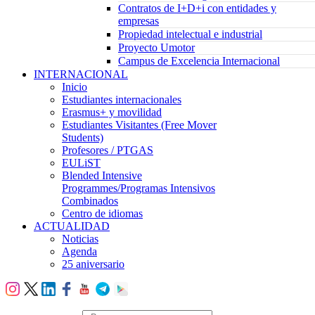
Contratos de I+D+i con entidades y
empresas
Propiedad intelectual e industrial
Proyecto Umotor
Campus de Excelencia Internacional
INTERNACIONAL
Inicio
Estudiantes internacionales
Erasmus+ y movilidad
Estudiantes Visitantes (Free Mover
Students)
Profesores / PTGAS
EULiST
Blended Intensive
Programmes/Programas Intensivos
Combinados
Centro de idiomas
ACTUALIDAD
Noticias
Agenda
25 aniversario