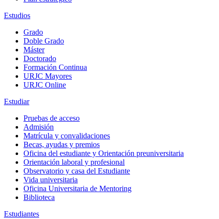
Estudios
Grado
Doble Grado
Máster
Doctorado
Formación Continua
URJC Mayores
URJC Online
Estudiar
Pruebas de acceso
Admisión
Matrícula y convalidaciones
Becas, ayudas y premios
Oficina del estudiante y Orientación preuniversitaria
Orientación laboral y profesional
Observatorio y casa del Estudiante
Vida universitaria
Oficina Universitaria de Mentoring
Biblioteca
Estudiantes