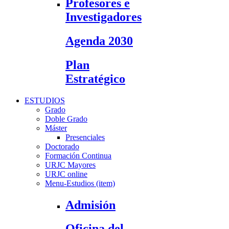
Profesores e
Investigadores
Agenda 2030
Plan
Estratégico
ESTUDIOS
Grado
Doble Grado
Máster
Presenciales
Doctorado
Formación Continua
URJC Mayores
URJC online
Menu-Estudios (item)
Admisión
Oficina del