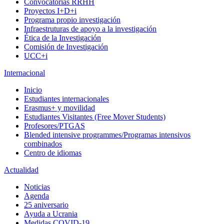
Convocatorias RRHH
Proyectos I+D+i
Programa propio investigación
Infraestruturas de apoyo a la investigación
Ética de la Investigación
Comisión de Investigación
UCC+i
Internacional
Inicio
Estudiantes internacionales
Erasmus+ y movilidad
Estudiantes Visitantes (Free Mover Students)
Profesores/PTGAS
Blended intensive programmes/Programas intensivos
combinados
Centro de idiomas
Actualidad
Noticias
Agenda
25 aniversario
Ayuda a Ucrania
Medidas COVID-19