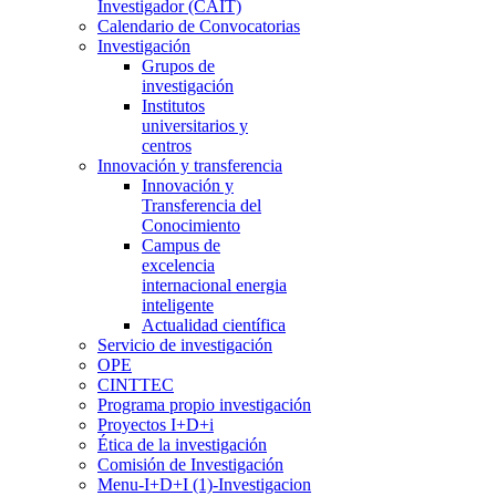
Investigador (CAIT)
Calendario de Convocatorias
Investigación
Grupos de
investigación
Institutos
universitarios y
centros
Innovación y transferencia
Innovación y
Transferencia del
Conocimiento
Campus de
excelencia
internacional energia
inteligente
Actualidad científica
Servicio de investigación
OPE
CINTTEC
Programa propio investigación
Proyectos I+D+i
Ética de la investigación
Comisión de Investigación
Menu-I+D+I (1)-Investigacion