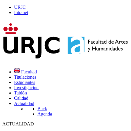
URJC
Intranet
Facultad
Titulaciones
Estudiantes
Investigación
Tablón
Calidad
Actualidad
Back
Agenda
ACTUALIDAD