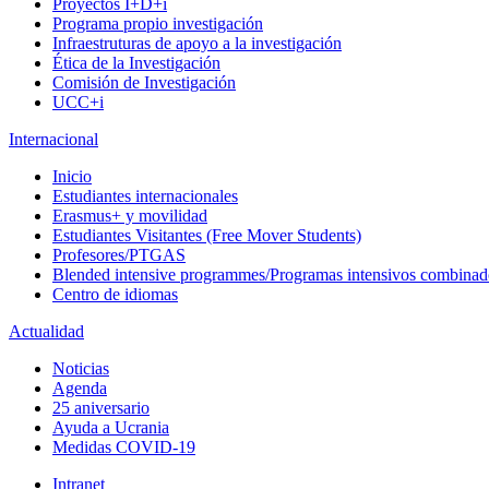
Proyectos I+D+i
Programa propio investigación
Infraestruturas de apoyo a la investigación
Ética de la Investigación
Comisión de Investigación
UCC+i
Internacional
Inicio
Estudiantes internacionales
Erasmus+ y movilidad
Estudiantes Visitantes (Free Mover Students)
Profesores/PTGAS
Blended intensive programmes/Programas intensivos combinad
Centro de idiomas
Actualidad
Noticias
Agenda
25 aniversario
Ayuda a Ucrania
Medidas COVID-19
Intranet