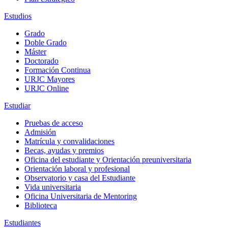
Estudios
Grado
Doble Grado
Máster
Doctorado
Formación Continua
URJC Mayores
URJC Online
Estudiar
Pruebas de acceso
Admisión
Matrícula y convalidaciones
Becas, ayudas y premios
Oficina del estudiante y Orientación preuniversitaria
Orientación laboral y profesional
Observatorio y casa del Estudiante
Vida universitaria
Oficina Universitaria de Mentoring
Biblioteca
Estudiantes