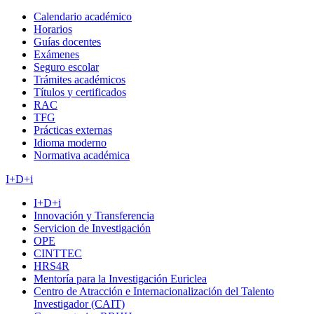
Calendario académico
Horarios
Guías docentes
Exámenes
Seguro escolar
Trámites académicos
Títulos y certificados
RAC
TFG
Prácticas externas
Idioma moderno
Normativa académica
I+D+i
I+D+i
Innovación y Transferencia
Servicion de Investigación
OPE
CINTTEC
HRS4R
Mentoría para la Investigación Euriclea
Centro de Atracción e Internacionalización del Talento
Investigador (CAIT)