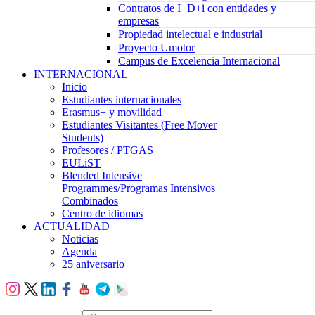
Contratos de I+D+i con entidades y
empresas
Propiedad intelectual e industrial
Proyecto Umotor
Campus de Excelencia Internacional
INTERNACIONAL
Inicio
Estudiantes internacionales
Erasmus+ y movilidad
Estudiantes Visitantes (Free Mover
Students)
Profesores / PTGAS
EULiST
Blended Intensive
Programmes/Programas Intensivos
Combinados
Centro de idiomas
ACTUALIDAD
Noticias
Agenda
25 aniversario