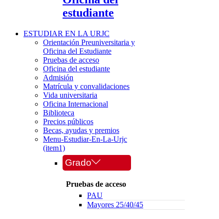
estudiante
ESTUDIAR EN LA URJC
Orientación Preuniversitaria y
Oficina del Estudiante
Pruebas de acceso
Oficina del estudiante
Admisión
Matrícula y convalidaciones
Vida universitaria
Oficina Internacional
Biblioteca
Precios públicos
Becas, ayudas y premios
Menu-Estudiar-En-La-Urjc
(item1)
Grado
Pruebas de acceso
PAU
Mayores 25/40/45