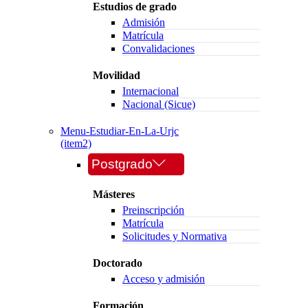
Estudios de grado
Admisión
Matrícula
Convalidaciones
Movilidad
Internacional
Nacional (Sicue)
Menu-Estudiar-En-La-Urjc
(item2)
Postgrado
Másteres
Preinscripción
Matrícula
Solicitudes y Normativa
Doctorado
Acceso y admisión
Formación