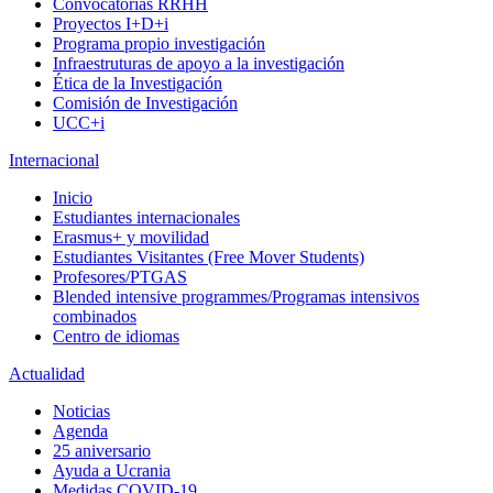
Convocatorias RRHH
Proyectos I+D+i
Programa propio investigación
Infraestruturas de apoyo a la investigación
Ética de la Investigación
Comisión de Investigación
UCC+i
Internacional
Inicio
Estudiantes internacionales
Erasmus+ y movilidad
Estudiantes Visitantes (Free Mover Students)
Profesores/PTGAS
Blended intensive programmes/Programas intensivos
combinados
Centro de idiomas
Actualidad
Noticias
Agenda
25 aniversario
Ayuda a Ucrania
Medidas COVID-19