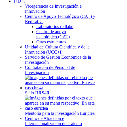
I+D+i
Vicegerencia de Investigación e
Innovación
Centro de Apoyo Tecnológico (CAT) y
RedLabU
Laboratorios redlabu
Centro de apoyo
tecnológico (CAT)
Otras estructuras
Unidad de Cultura Científica y de la
Innovación (UCC+i)
Servicio de Gestión Económica de la
Investigación
Contratación de Personal de
Investigación
Sello HRS4R
Mentoría para la investigación Euriclea
Centro de Atracción e
Internacionalización del Talento