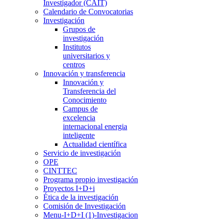
Investigador (CAIT)
Calendario de Convocatorias
Investigación
Grupos de
investigación
Institutos
universitarios y
centros
Innovación y transferencia
Innovación y
Transferencia del
Conocimiento
Campus de
excelencia
internacional energia
inteligente
Actualidad científica
Servicio de investigación
OPE
CINTTEC
Programa propio investigación
Proyectos I+D+i
Ética de la investigación
Comisión de Investigación
Menu-I+D+I (1)-Investigacion