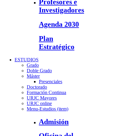
Profesores e
Investigadores
Agenda 2030
Plan
Estratégico
ESTUDIOS
Grado
Doble Grado
Máster
Presenciales
Doctorado
Formación Continua
URJC Mayores
URJC online
Menu-Estudios (item)
Admisión
Oficina del