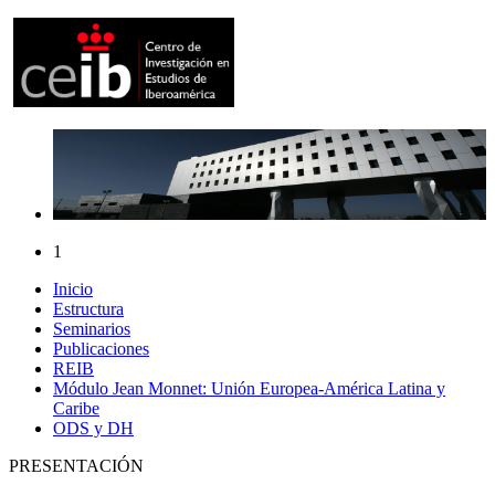
1
Inicio
Estructura
Seminarios
Publicaciones
REIB
Módulo Jean Monnet: Unión Europea-América Latina y
Caribe
ODS y DH
PRESENTACIÓN