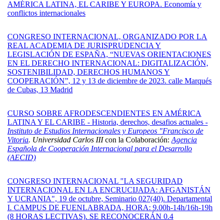
AMÉRICA LATINA, EL CARIBE Y EUROPA. Economía y
conflictos internacionales
CONGRESO INTERNACIONAL, ORGANIZADO POR LA
REAL ACADEMIA DE JURISPRUDENCIA Y
LEGISLACIÓN DE ESPAÑA, “NUEVAS ORIENTACIONES
EN EL DERECHO INTERNACIONAL: DIGITALIZACIÓN,
SOSTENIBILIDAD, DERECHOS HUMANOS Y
COOPERACIÓN”, 12 y 13 de diciembre de 2023. calle Marqués
de Cubas, 13 Madrid
CURSO SOBRE AFRODESCENDIENTES EN AMÉRICA
LATINA Y EL CARIBE - Historia, derechos, desafios actuales -
Instituto de Estudios Internacionales y Europeos "Francisco de
Vitoria
. Universidad Carlos III
con la Colaboración:
Agencia
Española de Cooperación Internacional para el Desarrollo
(AECID)
CONGRESO INTERNACIONAL "LA SEGURIDAD
INTERNACIONAL EN LA ENCRUCIJADA: AFGANISTÁN
Y UCRANIA", 19 de octubre, Seminario 027(40). Departamental
I. CAMPUS DE FUENLABRADA, HORA: 9.00h-14h/16h-19h
(8 HORAS LECTIVAS). SE RECONOCERÁN 0.4