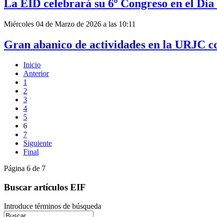
La EID celebrará su 6º Congreso en el Dí
Miércoles 04 de Marzo de 2026 a las 10:11
Gran abanico de actividades en la URJC c
Inicio
Anterior
1
2
3
4
5
6
7
Siguiente
Final
Página 6 de 7
Buscar artículos EIF
Introduce términos de búsqueda